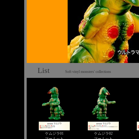
List
Soft vinyl monsters' collections
ケムジラ01
ケムジラ02
マーミット
マーミット